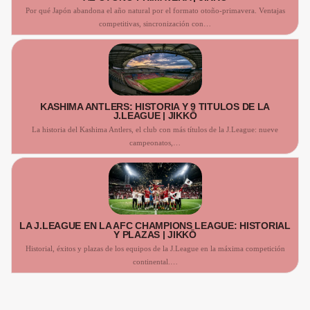
Por qué Japón abandona el año natural por el formato otoño-primavera. Ventajas
competitivas, sincronización con…
KASHIMA ANTLERS: HISTORIA Y 9 TÍTULOS DE LA
J.LEAGUE | JIKKŌ
La historia del Kashima Antlers, el club con más títulos de la J.League: nueve
campeonatos,…
LA J.LEAGUE EN LA AFC CHAMPIONS LEAGUE: HISTORIAL
Y PLAZAS | JIKKŌ
Historial, éxitos y plazas de los equipos de la J.League en la máxima competición
continental.…