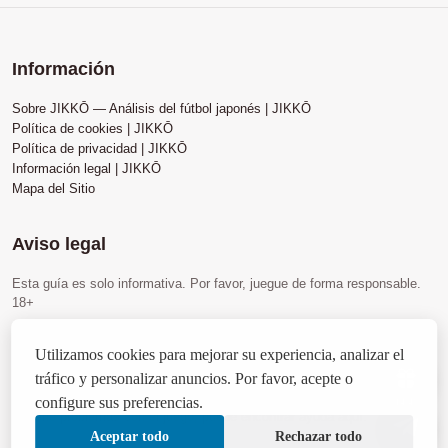
Información
Sobre JIKKŌ — Análisis del fútbol japonés | JIKKŌ
Política de cookies | JIKKŌ
Política de privacidad | JIKKŌ
Información legal | JIKKŌ
Mapa del Sitio
Aviso legal
Esta guía es solo informativa. Por favor, juegue de forma responsable.
18+
Utilizamos cookies para mejorar su experiencia. Al continuar en el sitio,
acepta
nuestra política
.
Utilizamos cookies para mejorar su experiencia, analizar el
Este sitio contiene enlaces de afiliados. Podemos recibir una comisión si
tráfico y personalizar anuncios. Por favor, acepte o
realiza una compra a través de ellos, sin costo adicional para usted.
configure sus preferencias.
14:45
Si tiene problemas con el juego, puede encontrar ayuda
aquí
.
Aceptar todo
Rechazar todo