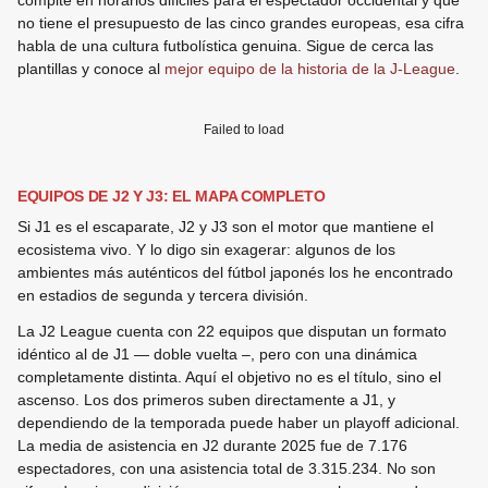
compite en horarios dificiles para el espectador occidental y que
no tiene el presupuesto de las cinco grandes europeas, esa cifra
habla de una cultura futbolística genuina. Sigue de cerca las
plantillas y conoce al
mejor equipo de la historia de la J-League
.
Failed to load
EQUIPOS DE J2 Y J3: EL MAPA COMPLETO
Si J1 es el escaparate, J2 y J3 son el motor que mantiene el
ecosistema vivo. Y lo digo sin exagerar: algunos de los
ambientes más auténticos del fútbol japonés los he encontrado
en estadios de segunda y tercera división.
La J2 League cuenta con 22 equipos que disputan un formato
idéntico al de J1 — doble vuelta –, pero con una dinámica
completamente distinta. Aquí el objetivo no es el título, sino el
ascenso. Los dos primeros suben directamente a J1, y
dependiendo de la temporada puede haber un playoff adicional.
La media de asistencia en J2 durante 2025 fue de 7.176
espectadores, con una asistencia total de 3.315.234. No son