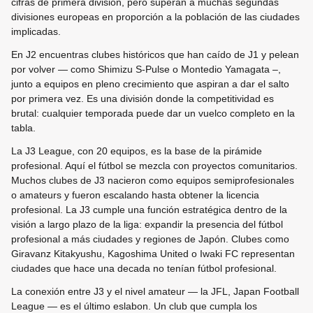
cifras de primera división, pero superan a muchas segundas
divisiones europeas en proporción a la población de las ciudades
implicadas.
En J2 encuentras clubes históricos que han caído de J1 y pelean
por volver — como Shimizu S-Pulse o Montedio Yamagata –,
junto a equipos en pleno crecimiento que aspiran a dar el salto
por primera vez. Es una división donde la competitividad es
brutal: cualquier temporada puede dar un vuelco completo en la
tabla.
La J3 League, con 20 equipos, es la base de la pirámide
profesional. Aquí el fútbol se mezcla con proyectos comunitarios.
Muchos clubes de J3 nacieron como equipos semiprofesionales
o amateurs y fueron escalando hasta obtener la licencia
profesional. La J3 cumple una función estratégica dentro de la
visión a largo plazo de la liga: expandir la presencia del fútbol
profesional a más ciudades y regiones de Japón. Clubes como
Giravanz Kitakyushu, Kagoshima United o Iwaki FC representan
ciudades que hace una decada no tenían fútbol profesional.
La conexión entre J3 y el nivel amateur — la JFL, Japan Football
League — es el último eslabon. Un club que cumpla los