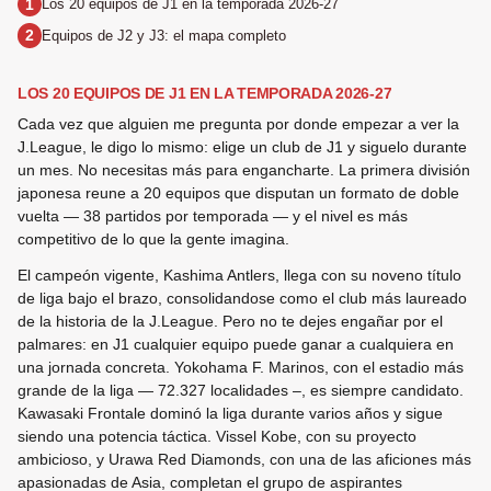
Los 20 equipos de J1 en la temporada 2026-27
Equipos de J2 y J3: el mapa completo
LOS 20 EQUIPOS DE J1 EN LA TEMPORADA 2026-27
Cada vez que alguien me pregunta por donde empezar a ver la
J.League, le digo lo mismo: elige un club de J1 y siguelo durante
un mes. No necesitas más para engancharte. La primera división
japonesa reune a 20 equipos que disputan un formato de doble
vuelta — 38 partidos por temporada — y el nivel es más
competitivo de lo que la gente imagina.
El campeón vigente, Kashima Antlers, llega con su noveno título
de liga bajo el brazo, consolidandose como el club más laureado
de la historia de la J.League. Pero no te dejes engañar por el
palmares: en J1 cualquier equipo puede ganar a cualquiera en
una jornada concreta. Yokohama F. Marinos, con el estadio más
grande de la liga — 72.327 localidades –, es siempre candidato.
Kawasaki Frontale dominó la liga durante varios años y sigue
siendo una potencia táctica. Vissel Kobe, con su proyecto
ambicioso, y Urawa Red Diamonds, con una de las aficiones más
apasionadas de Asia, completan el grupo de aspirantes