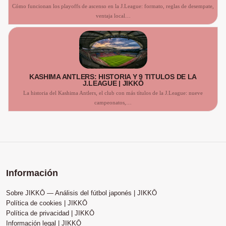
Cómo funcionan los playoffs de ascenso en la J.League: formato, reglas de desempate,
ventaja local…
KASHIMA ANTLERS: HISTORIA Y 9 TÍTULOS DE LA
J.LEAGUE | JIKKŌ
La historia del Kashima Antlers, el club con más títulos de la J.League: nueve
campeonatos,…
Información
Sobre JIKKŌ — Análisis del fútbol japonés | JIKKŌ
Política de cookies | JIKKŌ
Política de privacidad | JIKKŌ
Información legal | JIKKŌ